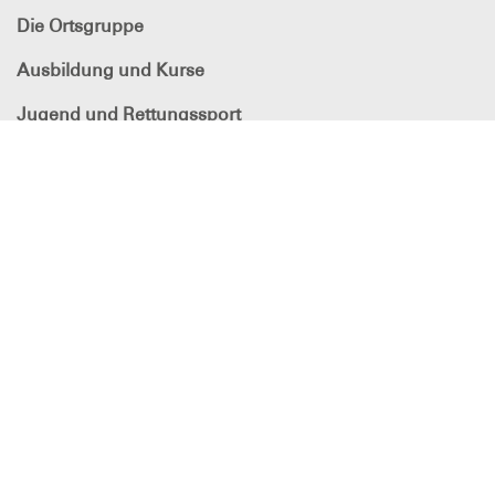
Die Ortsgruppe
Ausbildung und Kurse
Jugend und Rettungssport
SERC-Pokal
DLRG - Deutsche
Lebens-Rettungs-Gesellschaft
Ortsgruppe Eschborn e.V.
Kontoverbindung des Vereins, auch für Spenden
Frankfurter Sparkasse
IBAN: DE76 5005 0201 0000 4306 17
BIC: HELADEF1822
DLRG
in den sozialen Netzwerken